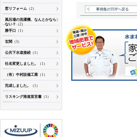
窓リフォーム
（2）
事例集のTOPへ戻る
風呂場の洗濯機、なんとかなら
ない？
（2）
勝手口
（1）
玄関
（3）
公共下水道接続
（1）
社名変更しました。
（1）
（有）中村設備工業
（1）
完成しました。
（1）
リスキング推進宣言書
（1）