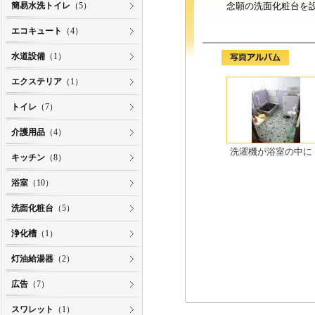
簡易水洗トイレ
（5）
念願の洗面化粧台を
エコキュート
（4）
水道設備
（1）
エクステリア
（1）
トイレ
（7）
介護用品
（4）
洗濯機が浴室の中に
キッチン
（8）
浴室
（10）
洗面化粧台
（5）
浄化槽
（1）
灯油給湯器
（2）
広告
（7）
スワレット
（1）