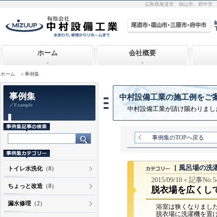
広島県尾道市、福山市、府中市
ホーム
会社概要
ホーム
＞事例集
事例集
中村設備工業の施工例をご
／Example
中村設備工業が請け賜わりまし
事例集のTOPへ戻る
[ 風呂場の洗
トイレ水洗化
（8）
2015/09/10＜記事No.
ちょっと改造
（8）
脱衣場を広くし
漏水修理
（2）
浴室は狭くなりまし
脱衣場に洗濯機を置