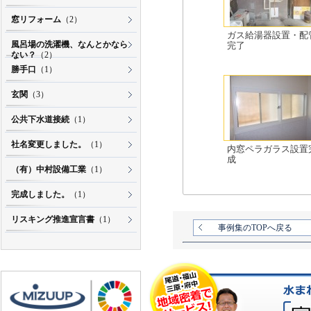
窓リフォーム
（2）
ガス給湯器設置・配
風呂場の洗濯機、なんとかなら
完了
ない？
（2）
勝手口
（1）
玄関
（3）
公共下水道接続
（1）
社名変更しました。
（1）
内窓ペラガラス設置
成
（有）中村設備工業
（1）
完成しました。
（1）
リスキング推進宣言書
（1）
事例集のTOPへ戻る