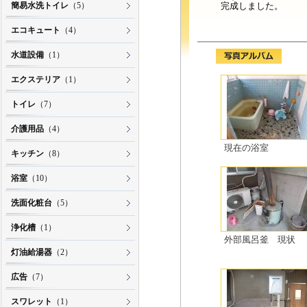
簡易水洗トイレ
（5）
完成しました。
エコキュート
（4）
水道設備
（1）
エクステリア
（1）
トイレ
（7）
介護用品
（4）
現在の浴室
キッチン
（8）
浴室
（10）
洗面化粧台
（5）
浄化槽
（1）
外部風呂釜 現状
灯油給湯器
（2）
広告
（7）
スワレット
（1）