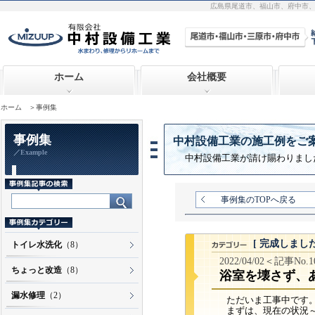
広島県尾道市、福山市、府中市
ホーム
会社概要
ホーム
＞事例集
事例集
中村設備工業の施工例をご
／Example
中村設備工業が請け賜わりまし
事例集のTOPへ戻る
[ 完成しました
トイレ水洗化
（8）
2022/04/02＜記事No.
ちょっと改造
（8）
浴室を壊さず、
漏水修理
（2）
ただいま工事中です
まずは、現在の状況