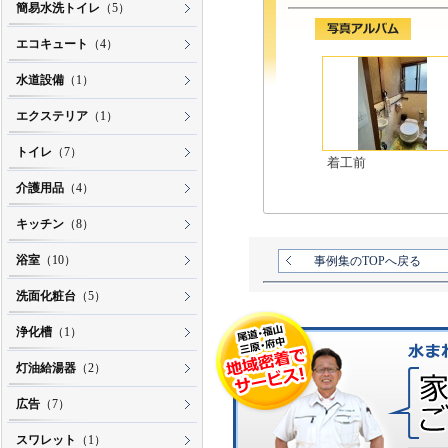
簡易水洗トイレ
（5）
エコキュート
（4）
水道設備
（1）
エクステリア
（1）
トイレ
（7）
着工前
介護用品
（4）
キッチン
（8）
浴室
（10）
事例集のTOPへ戻る
洗面化粧台
（5）
浄化槽
（1）
灯油給湯器
（2）
広告
（7）
スワレット
（1）