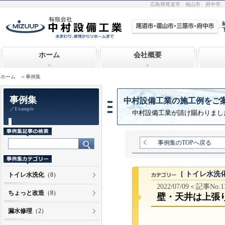
広島県尾道市、福山市、府中市
ホーム
会社概要
ホーム
＞事例集
事例集
中村設備工業の施工例をご
／Example
中村設備工業が請け賜わりまし
事例集のTOPへ戻る
[ トイレ水洗化
トイレ水洗化
（8）
2022/07/09＜記事No.1
ちょっと改造
（8）
壁・天井は上張
漏水修理
（2）