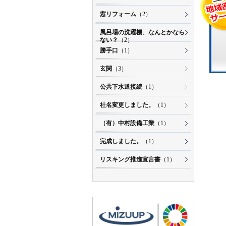
窓リフォーム
（2）
風呂場の洗濯機、なんとかなら
ない？
（2）
勝手口
（1）
玄関
（3）
公共下水道接続
（1）
社名変更しました。
（1）
（有）中村設備工業
（1）
完成しました。
（1）
リスキング推進宣言書
（1）