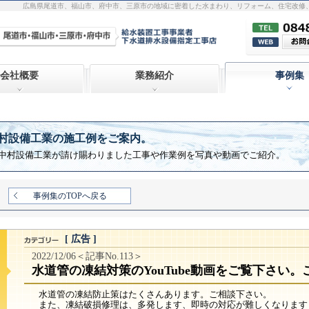
広島県尾道市、福山市、府中市、三原市の地域に密着した水まわり、リフォーム、住宅改修
会社概要
業務紹介
事例集
村設備工業の施工例をご案内。
中村設備工業が請け賜わりました工事や作業例を写真や動画でご紹介。
事例集のTOPへ戻る
[ 広告 ]
2022/12/06＜記事No.113＞
水道管の凍結対策のYouTube動画をご覧下さい
水道管の凍結防止策はたくさんあります。ご相談下さい。
また、凍結破損修理は、多発します、即時の対応が難しくなります