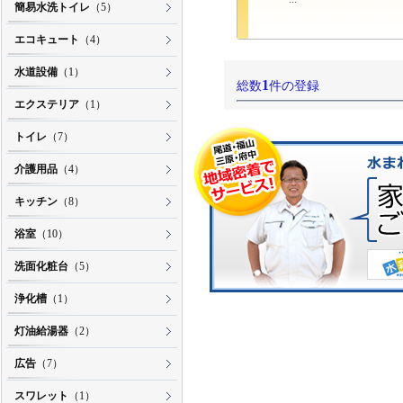
簡易水洗トイレ
（5）
エコキュート
（4）
水道設備
（1）
1
総数
件の登録
エクステリア
（1）
トイレ
（7）
介護用品
（4）
キッチン
（8）
浴室
（10）
洗面化粧台
（5）
浄化槽
（1）
灯油給湯器
（2）
広告
（7）
スワレット
（1）