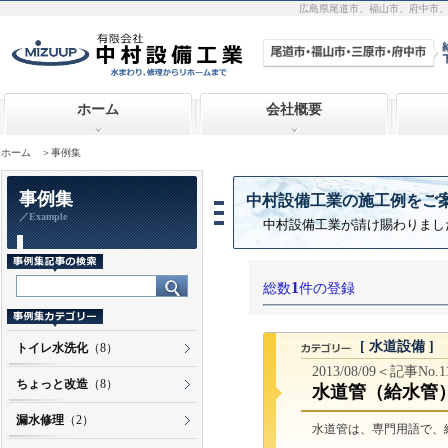
広島県尾道市、福山市、府中市
ホーム
会社概要
ホーム
＞事例集
事例集
中村設備工業の施工例をご
／Example
中村設備工業が請け賜わりまし
1
総数
件の登録
[ 水道設備 ]
トイレ水洗化
（8）
2013/08/09＜記事No.
ちょっと改造
（8）
水道管（給水管
漏水修理
（2）
水道管は、専門用語で、
...