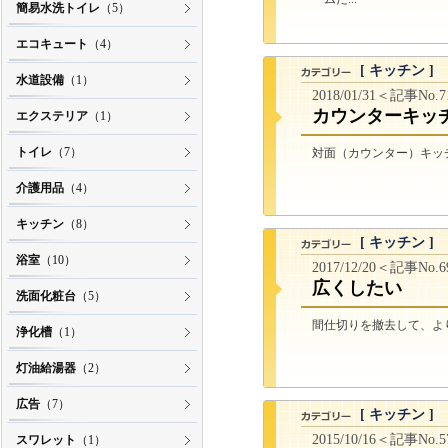
簡易水洗トイレ
（5）
エコキュート
（4）
[ キッチン ]
水道設備
（1）
2018/01/31＜記事No.
カウンターキッ
エクステリア
（1）
トイレ
（7）
対面（カウンター）キッチ
介護用品
（4）
キッチン
（8）
[ キッチン ]
浴室
（10）
2017/12/20＜記事No.
広くしたい
洗面化粧台
（5）
間仕切りを撤去して、より
浄化槽
（1）
灯油給湯器
（2）
広告
（7）
[ キッチン ]
2015/10/16＜記事No.
スワレット
（1）