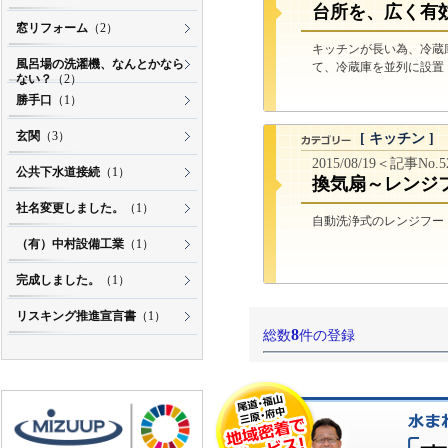
台所を、広く有
窓リフォーム
（2）
キッチンが長い為、冷蔵
風呂場の洗濯機、なんとかなら
て、冷蔵庫を並列に設置 
ない？
（2）
勝手口
（1）
玄関
（3）
[ キッチン ]
2015/08/19＜記事No.
公共下水道接続
（1）
換気扇～レンジ
社名変更しました。
（1）
自動洗浄式のレンジフード
（有）中村設備工業
（1）
完成しました。
（1）
リスキング推進宣言書
（1）
8
総数
件の登録