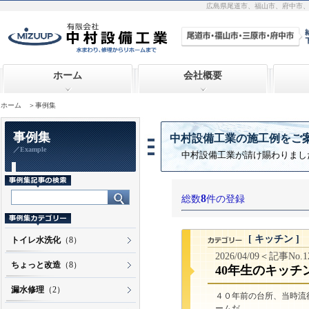
広島県尾道市、福山市、府中市
ホーム
会社概要
ホーム
＞事例集
事例集
中村設備工業の施工例をご
／Example
中村設備工業が請け賜わりまし
8
総数
件の登録
[ キッチン ]
トイレ水洗化
（8）
2026/04/09＜記事No.
ちょっと改造
（8）
40年生のキッチ
漏水修理
（2）
４０年前の台所、当時流
ームだ...