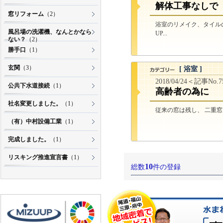
解体工事なしで
窓リフォーム
（2）
浴室のリメイク、タイル
風呂場の洗濯機、なんとかなら
UP...
ない？
（2）
勝手口
（1）
玄関
（3）
[ 浴室 ]
2018/04/24＜記事No.
公共下水道接続
（1）
高齢者の為に
社名変更しました。
（1）
従来の窓は残し、 二重窓と
（有）中村設備工業
（1）
完成しました。
（1）
リスキング推進宣言書
（1）
10
総数
件の登録