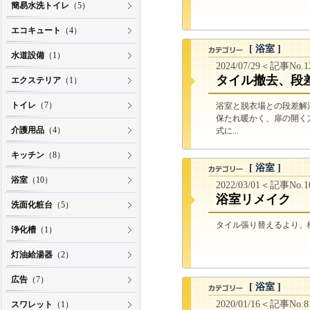
簡易水洗トイレ
（5）
エコキュート
（4）
[ 浴室 ]
水道設備
（1）
2024/07/29＜記事No.
タイル撤去、段
エクステリア
（1）
トイレ
（7）
浴室と脱衣場との段差解
保たれ暖かく、扉の開く
介護用品
（4）
式に...
キッチン
（8）
[ 浴室 ]
浴室
（10）
2022/03/01＜記事No.
浴室リメイク
洗面化粧台
（5）
タイル張り替えるより、樹
浄化槽
（1）
灯油給湯器
（2）
広告
（7）
[ 浴室 ]
2020/01/16＜記事No.
スワレット
（1）