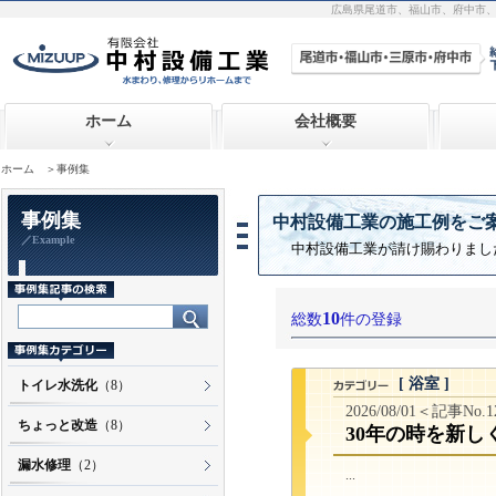
広島県尾道市、福山市、府中市
ホーム
会社概要
ホーム
＞事例集
事例集
中村設備工業の施工例をご
／Example
中村設備工業が請け賜わりまし
10
総数
件の登録
[ 浴室 ]
トイレ水洗化
（8）
2026/08/01＜記事No.
ちょっと改造
（8）
30年の時を新し
漏水修理
（2）
...