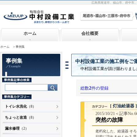
広島県尾道市、福山市、府中市
ホーム
会社概要
ホーム
＞事例集
事例集
中村設備工業の施工例をご
／Example
中村設備工業が請け賜わりまし
2
総数
件の登録
[ 灯油給湯器 ]
トイレ水洗化
（8）
2015/10/21＜記事No.
ちょっと改造
（8）
突然の故障
漏水修理
（2）
老朽化した、給湯器 そ
日前に訪れませんか？ 早