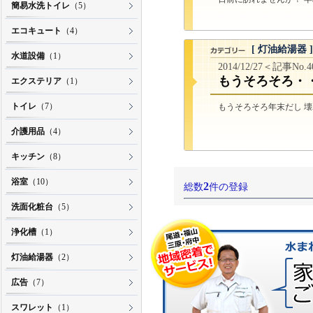
簡易水洗トイレ
（5）
エコキュート
（4）
[ 灯油給湯器 ]
水道設備
（1）
2014/12/27＜記事No.
もうそろそろ・
エクステリア
（1）
トイレ
（7）
もうそろそろ年末だし 壊
介護用品
（4）
キッチン
（8）
浴室
（10）
2
総数
件の登録
洗面化粧台
（5）
浄化槽
（1）
灯油給湯器
（2）
広告
（7）
スワレット
（1）