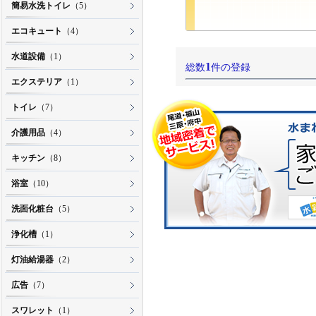
簡易水洗トイレ
（5）
エコキュート
（4）
水道設備
（1）
1
総数
件の登録
エクステリア
（1）
トイレ
（7）
介護用品
（4）
キッチン
（8）
浴室
（10）
洗面化粧台
（5）
浄化槽
（1）
灯油給湯器
（2）
広告
（7）
スワレット
（1）