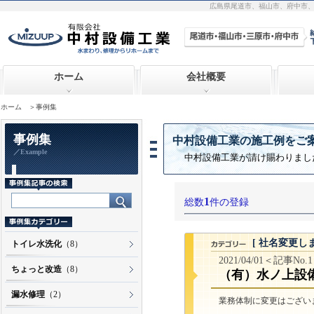
広島県尾道市、福山市、府中市
ホーム
会社概要
ホーム
＞事例集
事例集
中村設備工業の施工例をご
／Example
中村設備工業が請け賜わりまし
1
総数
件の登録
[ 社名変更し
トイレ水洗化
（8）
2021/04/01＜記事No.
ちょっと改造
（8）
（有）水ノ上設
漏水修理
（2）
業務体制に変更はございま