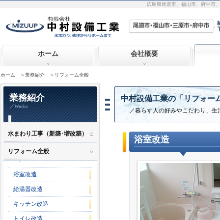
広島県尾道市、福山市、府中市
ホーム
会社概要
ホーム
＞
業務紹介
＞リフォーム全般
業務紹介
中村設備工業の「リフォー
／Works
／暮らす人の好みやこだわり、生
水まわり工事（新築･増改築）
浴室改造
リフォーム全般
浴室改造
給湯器改造
キッチン改造
トイレ改造